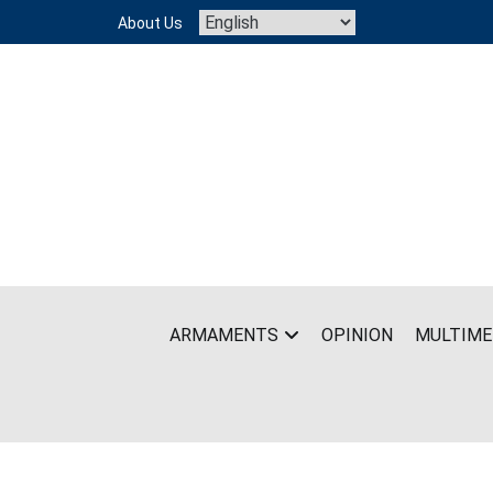
Skip
About Us
to
content
ARMAMENTS
OPINION
MULTIME