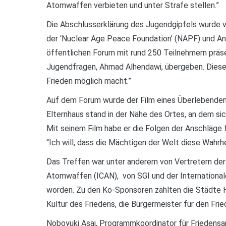
Atomwaffen verbieten und unter Strafe stellen.”
Die Abschlusserklärung des Jugendgipfels wurde 
der ‘Nuclear Age Peace Foundation’ (NAPF) und Ann
öffentlichen Forum mit rund 250 Teilnehmern präs
Jugendfragen, Ahmad Alhendawi, übergeben. Dieser e
Frieden möglich macht.”
Auf dem Forum wurde der Film eines Überlebende
Elternhaus stand in der Nähe des Ortes, an dem si
Mit seinem Film habe er die Folgen der Anschläge f
“Ich will, dass die Mächtigen der Welt diese Wahrhei
Das Treffen war unter anderem von Vertretern de
Atomwaffen (ICAN), von SGI und der Internationalen
worden. Zu den Ko-Sponsoren zählten die Städte Hi
Kultur des Friedens, die Bürgermeister für den Fri
Noboyuki Asai, Programmkoordinator für Friedensa