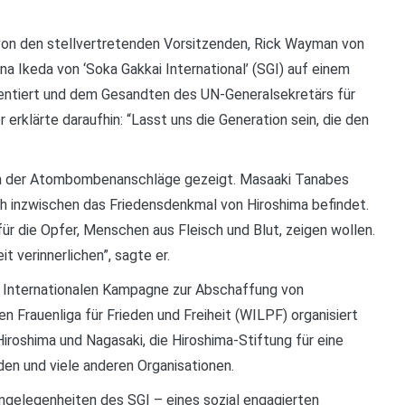
von den stellvertretenden Vorsitzenden, Rick Wayman von
a Ikeda von ‘Soka Gakkai International’ (SGI) auf einem
entiert und dem Gesandten des UN-Generalsekretärs für
rklärte daraufhin: “Lasst uns die Generation sein, die den
n der Atombombenanschläge gezeigt. Masaaki Tanabes
ch inzwischen das Friedensdenkmal von Hiroshima befindet.
ür die Opfer, Menschen aus Fleisch und Blut, zeigen wollen.
t verinnerlichen”, sagte er.
r Internationalen Kampagne zur Abschaffung von
 Frauenliga für Frieden und Freiheit (WILPF) organisiert
roshima und Nagasaki, die Hiroshima-Stiftung für eine
eden und viele anderen Organisationen.
ngelegenheiten des SGI – eines sozial engagierten