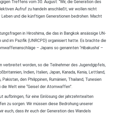
ägigen Treffens vom 30. August: “Wir, die Generation des
ektiven Aufruf zu handeln anschließt; wir wollen nicht
r Leben und die künftigen Generationen bedrohen. Macht
tungsfragen in Hiroshima, die das in Bangkok ansässige UN-
 und im Pazifik (UNRCPD) organisiert hatte. Es brachte die
omwaffenanschläge – Japans so genannten ‘Hibakusha’ –
n verbreitet worden, so die Teilnehmer des Jugendgipfels,
britannien, Indien, Italien, Japan, Kanada, Kenia, Lettland,
, Pakistan, den Philippinen, Rumänien, Thailand, Tunesien
 die Welt eine “Geisel der Atomwaffen”.
t aufbringen, für eine Einlösung der jahrzehntealten
fen zu sorgen. Wir müssen diese Bedrohung unserer
ir euch, dass ihr euch der Generation des Wandels