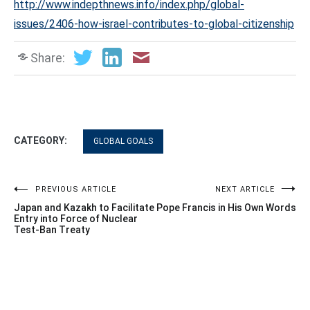
http://www.indepthnews.info/index.php/global-
issues/2406-how-israel-contributes-to-global-citizenship
Share:
CATEGORY:
GLOBAL GOALS
Post
PREVIOUS ARTICLE
NEXT ARTICLE
Japan and Kazakh to Facilitate
Pope Francis in His Own Words
navigation
Entry into Force of Nuclear
Test-Ban Treaty