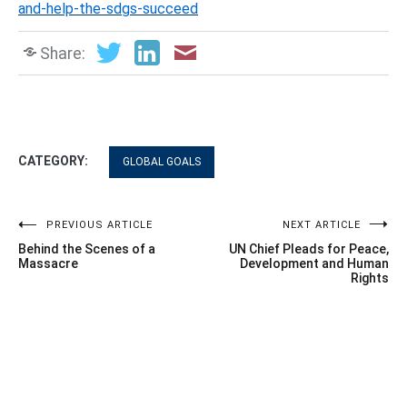
and-help-the-sdgs-succeed
Share:
CATEGORY:
GLOBAL GOALS
Post
PREVIOUS ARTICLE
NEXT ARTICLE
Behind the Scenes of a
UN Chief Pleads for Peace,
navigation
Massacre
Development and Human
Rights